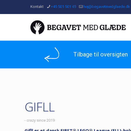
Kontakt
+45 501 501 45
hej@begavetmedglaede.dk
Tilbage til oversigten
GIFLL
- crazy since 2019
Gifll er et dansk FIRST® LEGO® League (FLL)-hold