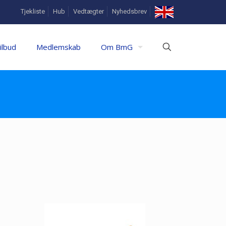
In
Tjekliste
Hub
Vedtægter
Nyhedsbrev
English
ilbud
Medlemskab
Om BmG