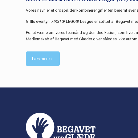
Vores navn er et ordspil, der kombinerer gifler (en berømt sve
Giflls eventyr i
FIRST
® LEGO® League er støttet af Begavet med
For at værne om vores teamånd og den dedikation, som hvert 
Medlemskab af Begavet med Glæder giver således ikke automatis
Læs mere