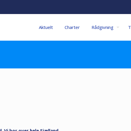
Aktuelt
Charter
Rådgivning
T
. Vi bor over hele Sjælland.