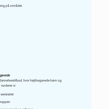
ning på området.
egavede
 uddannelsestilbud, hvor højtbegavede børn og
vurderer vi:
 seriøsitet
gruppen