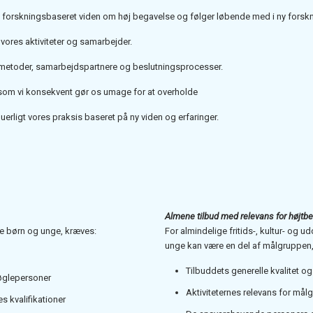
på forskningsbaseret viden om høj begavelse og følger løbende med i ny forsk
le vores aktiviteter og samarbejder.
smetoder, samarbejdspartnere og beslutningsprocesser.
jer som vi konsekvent gør os umage for at overholde
uerligt vores praksis baseret på ny viden og erfaringer.
Almene tilbud med relevans for højtb
ede børn og unge, kræves:
For almindelige fritids-, kultur- og
unge kan være en del af målgruppen, 
Tilbuddets generelle kvalitet og
øglepersoner
Aktiviteternes relevans for mål
 kvalifikationer