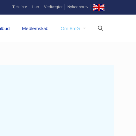
In
Tjekliste
Hub
Vedtægter
Nyhedsbrev
English
ilbud
Medlemskab
Om BmG