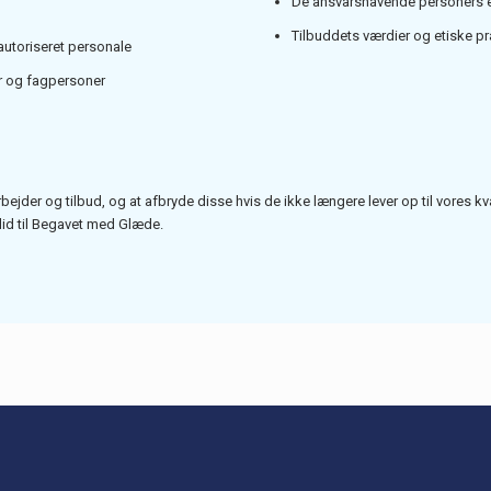
De ansvarshavende personers 
Tilbuddets værdier og etiske pr
 autoriseret personale
er og fagpersoner
bejder og tilbud, og at afbryde disse hvis de ikke længere lever op til vores kvali
id til Begavet med Glæde.