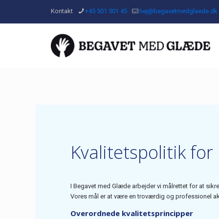
Kontakt
+45 501 501 45
hej@begavetmedglaede.dk
Kvalitetspolitik f
I Begavet med Glæde arbejder vi målrettet for at sikre 
Vores mål er at være en troværdig og professionel ak
Overordnede kvalitetsprincipper