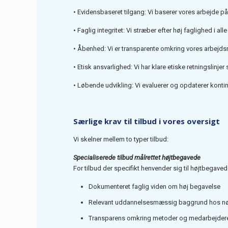
• Evidensbaseret tilgang: Vi baserer vores arbejde 
• Faglig integritet: Vi stræber efter høj faglighed i al
• Åbenhed: Vi er transparente omkring vores arbejd
• Etisk ansvarlighed: Vi har klare etiske retningslin
• Løbende udvikling: Vi evaluerer og opdaterer kontin
Særlige krav til tilbud i vores oversigt
Vi skelner mellem to typer tilbud:
Specialiserede tilbud målrettet højtbegavede
For tilbud der specifikt henvender sig til højtbegav
Dokumenteret faglig viden om høj begavelse
Relevant uddannelsesmæssig baggrund hos n
Transparens omkring metoder og medarbejderes