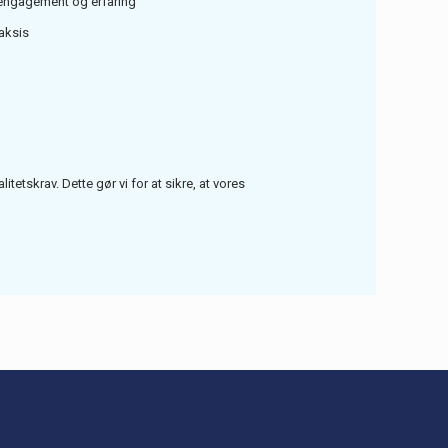
engagement og erfaring
aksis
tetskrav. Dette gør vi for at sikre, at vores