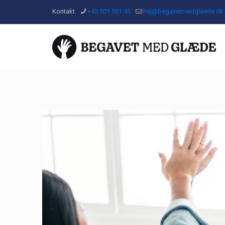
Kontakt
+45 501 501 45
hej@begavetmedglaede.dk