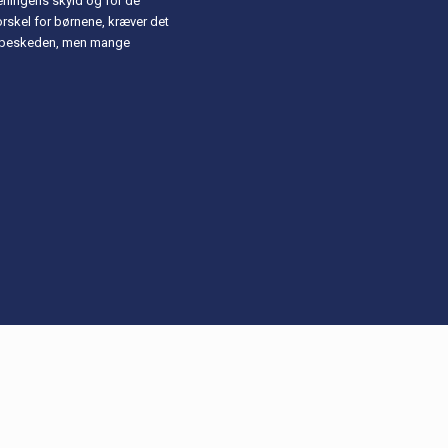
reningens skyld og for de
orskel for børnene, kræver det
ke beskeden, men mange