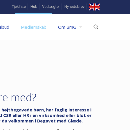
In
Tjekliste
Hub
Vedtægter
Nyhedsbrev
English
ilbud
Medlemskab
Om BmG
ære med?
 højtbegavede børn, har faglig interesse i
CSR eller HR i en virksomhed eller blot er
er du velkommen i Begavet med Glæde.