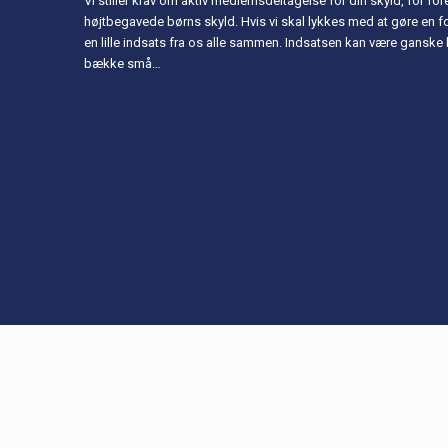
Vi stiller krav om aktiv medlemsdeltagelse for din skyld, for fo
højtbegavede børns skyld. Hvis vi skal lykkes med at gøre en f
en lille indsats fra os alle sammen. Indsatsen kan være gans
bække små…