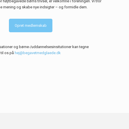
for højtbegavede børns trivsel, er velkomne i foreningen. Vi tror
ne mening og skabe nye indsigter – og formidle dem.
Opret medlemskab
ationer og børne-/uddannelsesinsitutioner kan tegne
til os på
hej@begavetmedglaede.dk