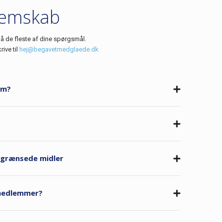
emskab
å de fleste af dine spørgsmål.
rive til
hej@begavetmedglaede.dk
em?
begrænsede midler
 medlemmer?