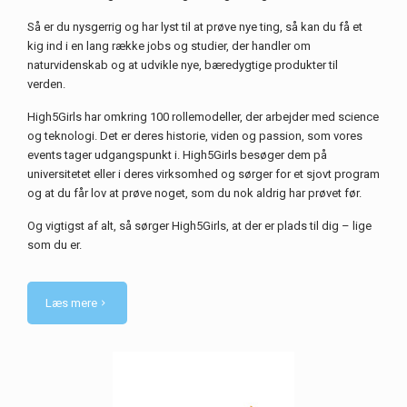
Så er du nysgerrig og har lyst til at prøve nye ting, så kan du få et
kig ind i en lang række jobs og studier, der handler om
naturvidenskab og at udvikle nye, bæredygtige produkter til
verden.
High5Girls har omkring 100 rollemodeller, der arbejder med science
og teknologi. Det er deres historie, viden og passion, som vores
events tager udgangspunkt i. High5Girls besøger dem på
universitetet eller i deres virksomhed og sørger for et sjovt program
og at du får lov at prøve noget, som du nok aldrig har prøvet før.
Og vigtigst af alt, så sørger High5Girls, at der er plads til dig – lige
som du er.
Læs mere