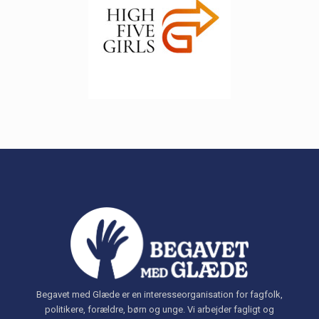
Begavet med Glæde er en interesseorganisation for fagfolk,
politikere, forældre, børn og unge. Vi arbejder fagligt og