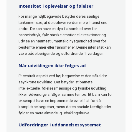
Intensitet i oplevelser og følelser
For mange højtbegavede betyder deres særlige
tankemønstre, at de oplever verden mere intenst end
andre. De kan have en dyb følsomhed over for
sanseindtryk, føle stærke emotionelle reaktioner og
udvise en nærmest umættelig nysgerrighed over for
bestemte emner eller fænomener. Denne intensitet kan
være både berigende og udfordrende i hverdagen.
Når udviklingen ikke følges ad
Et centralt aspekt ved høj begavelse er den såkaldte
asynkrone udvikling. Det betyder, at barnets
intellektuelle, følelsesmæssige og fysiske udvikling
ikke nødvendigvis følger samme tempo. Et barn kan for
eksempel have en imponerende evne til at forstå
komplekse begreber, mens deres sociale færdigheder
følger en mere almindelig udviklingskurve.
Udfordringer i uddannelsessystemet