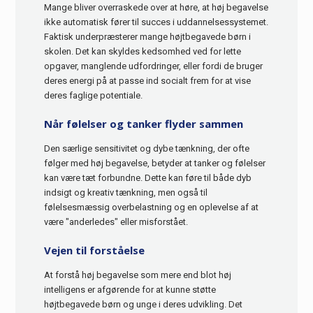
Mange bliver overraskede over at høre, at høj begavelse
ikke automatisk fører til succes i uddannelsessystemet.
Faktisk underpræsterer mange højtbegavede børn i
skolen. Det kan skyldes kedsomhed ved for lette
opgaver, manglende udfordringer, eller fordi de bruger
deres energi på at passe ind socialt frem for at vise
deres faglige potentiale.
Når følelser og tanker flyder sammen
Den særlige sensitivitet og dybe tænkning, der ofte
følger med høj begavelse, betyder at tanker og følelser
kan være tæt forbundne. Dette kan føre til både dyb
indsigt og kreativ tænkning, men også til
følelsesmæssig overbelastning og en oplevelse af at
være "anderledes" eller misforstået.
Vejen til forståelse
At forstå høj begavelse som mere end blot høj
intelligens er afgørende for at kunne støtte
højtbegavede børn og unge i deres udvikling. Det