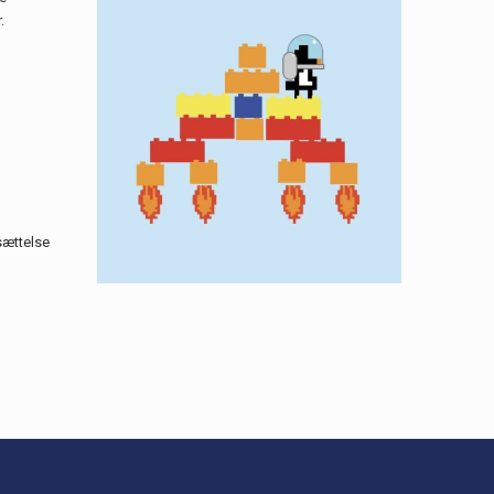
.
sættelse