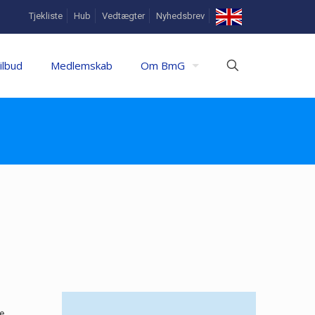
In
Tjekliste
Hub
Vedtægter
Nyhedsbrev
English
ilbud
Medlemskab
Om BmG
e