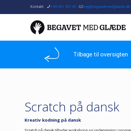
Kontakt
+45 501 501 45
hej@begavetmedglaede.dk
Tilbage til oversigten
Scratch på dansk
Kreativ kodning på dansk
Scratch på dansk tilbyder workshops og undervisning i progra