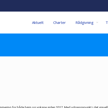
Aktuelt
Charter
Rådgivning
T
mmering for både børn og voksne siden 2017. Med udgangspunkt i det visuell