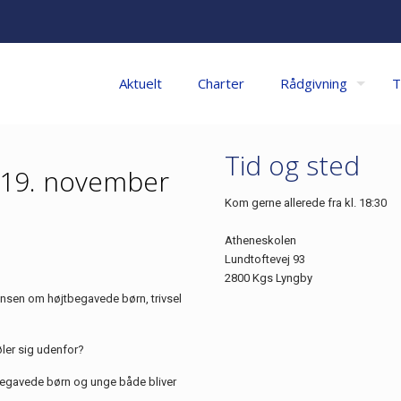
Aktuelt
Charter
Rådgivning
T
Tid og sted
 19. november
Kom gerne allerede fra kl. 18:30
Atheneskolen
Lundtoftevej 93
2800 Kgs Lyngby
Hansen om højtbegavede børn, trivsel
øler sig udenfor?
begavede børn og unge både bliver