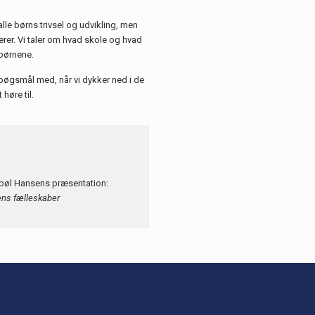
lle børns trivsel og udvikling, men
erer. Vi taler om hvad skole og hvad
 børnene.
spøgsmål med, når vi dykker ned i de
høre til.
abøl Hansens præsentation:
lens fælleskaber