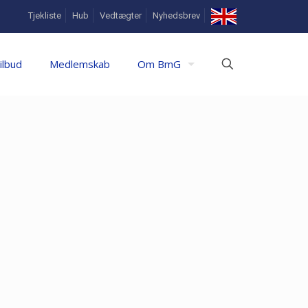
In
Tjekliste
Hub
Vedtægter
Nyhedsbrev
English
ilbud
Medlemskab
Om BmG