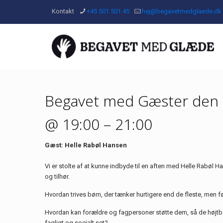
Kontakt
+45 501 501 45
hej@begavetmedglaede.dk
Begavet med Gæster den
@ 19:00 – 21:00
Gæst: Helle Rabøl Hansen
Vi er stolte af at kunne indbyde til en aften med Helle Rabøl 
og tilhør.
Hvordan trives børn, der tænker hurtigere end de fleste, men f
Hvordan kan forældre og fagpersoner støtte dem, så de højt
fagligt og socialt set?