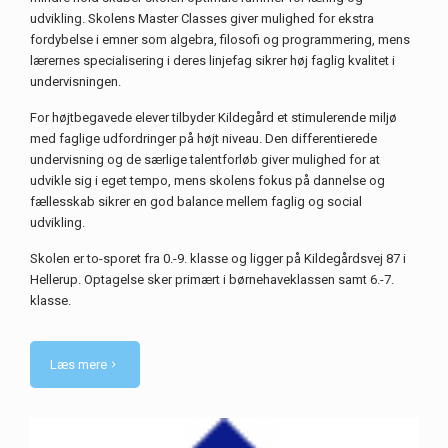
udvikling. Skolens Master Classes giver mulighed for ekstra
fordybelse i emner som algebra, filosofi og programmering, mens
lærernes specialisering i deres linjefag sikrer høj faglig kvalitet i
undervisningen.
For højtbegavede elever tilbyder Kildegård et stimulerende miljø
med faglige udfordringer på højt niveau. Den differentierede
undervisning og de særlige talentforløb giver mulighed for at
udvikle sig i eget tempo, mens skolens fokus på dannelse og
fællesskab sikrer en god balance mellem faglig og social
udvikling.
Skolen er to-sporet fra 0.-9. klasse og ligger på Kildegårdsvej 87 i
Hellerup. Optagelse sker primært i børnehaveklassen samt 6.-7.
klasse.
Læs mere