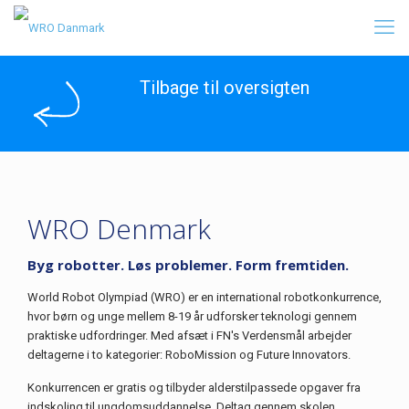
Tilbage til oversigten
WRO Denmark
Byg robotter. Løs problemer. Form fremtiden.
World Robot Olympiad (WRO) er en international robotkonkurrence,
hvor børn og unge mellem 8-19 år udforsker teknologi gennem
praktiske udfordringer. Med afsæt i FN's Verdensmål arbejder
deltagerne i to kategorier: RoboMission og Future Innovators.
Konkurrencen er gratis og tilbyder alderstilpassede opgaver fra
indskoling til ungdomsuddannelse. Deltag gennem skolen,