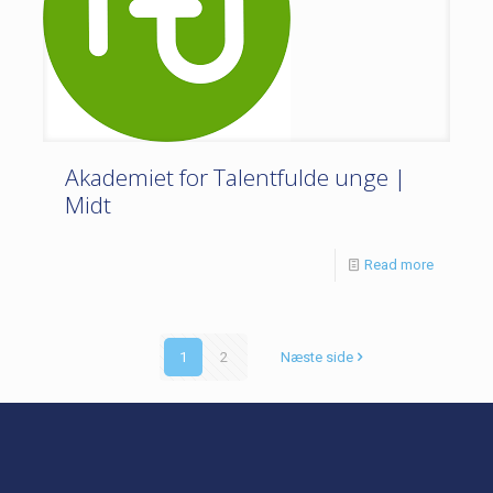
Akademiet for Talentfulde unge |
Midt
Read more
1
2
Næste side