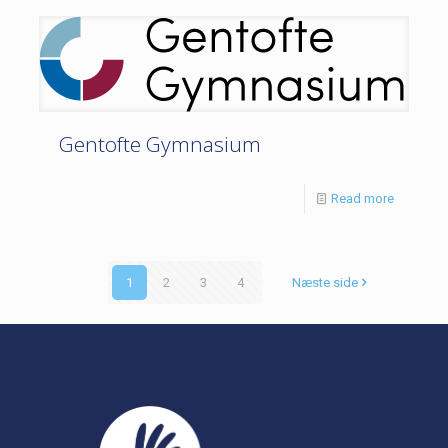
Gentofte Gymnasium
Read more
1
2
3
4
Næste side