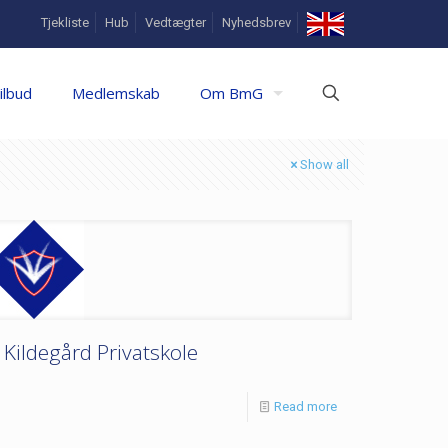
In
Tjekliste
Hub
Vedtægter
Nyhedsbrev
English
ilbud
Medlemskab
Om BmG
Show all
Kildegård Privatskole
Read more