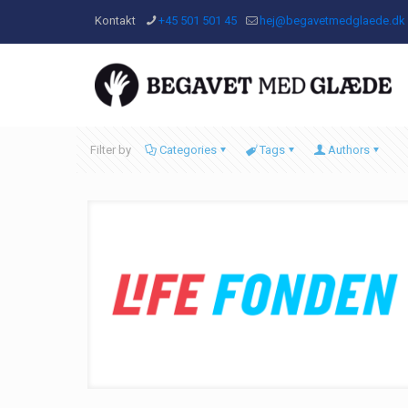
Kontakt
+45 501 501 45
hej@begavetmedglaede.dk
Filter by
Categories
Tags
Authors