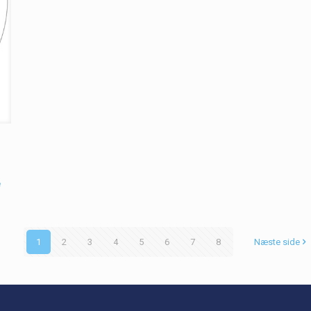
e
1
2
3
4
5
6
7
8
Næste side