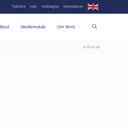
In
Tjekliste
Hub
Vedtægter
Nyhedsbrev
English
ilbud
Medlemskab
Om BmG
Show all