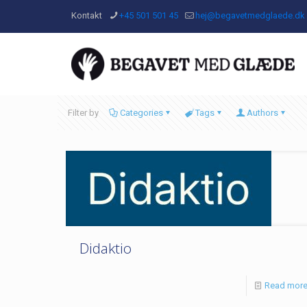
Kontakt
+45 501 501 45
hej@begavetmedglaede.dk
Filter by
Categories
Tags
Authors
Didaktio
Read mor