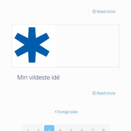
Read more
Min vildeste idé
Read more
Forrige side
1
2
3
4
5
6
7
8